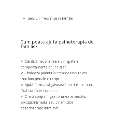
tensiuni frecvente în familie
Cum poate ajuta psihoterapia de
familie?
✔ Clarifică nevoile reale din spatele
comportamentelor „dificile”
✔ Ghidează părinții în crearea unei relații
mai funcționale cu copilul
✔ Ajută familia să găsească un ritm comun,
fără conflicte continue
✔ Oferă sprijin în gestionarea anxietății,
opoziționismului sau dinamicilor
dezechilibrate între frați