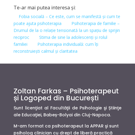
Te-ar mai putea interesa și:
Fobia socială – Ce este, cum se manifestă și cum te
poate ajuta psihoterapia
Psihoterapia de familie –
Drumul de la o relație tensionată la un spațiu de sprijin
reciproc
Stima de sine la adolescenți și rolul
familiei
Psihoterapia individuală: cum îți
reconstruiești calmul și claritatea
Zoltan Farkas – Psihoterapeut
și Logoped din București
Sunt licenţiat al Facultăţii de Psihologie şi Știinţe
ale Educaţiei, Babeș-Bolyai din Cluj-Napoca.
M-am format ca psihoterapeut la APPAR şi sunt
psiholog clinician cu drept de liberă practică