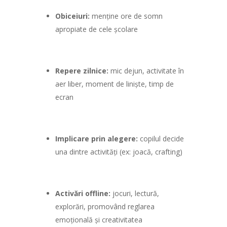
Obiceiuri:
menține ore de somn
apropiate de cele școlare
Repere zilnice:
mic dejun, activitate în
aer liber, moment de liniște, timp de
ecran
Implicare prin alegere:
copilul decide
una dintre activități (ex: joacă, crafting)
Activări offline:
jocuri, lectură,
explorări, promovând reglarea
emoțională și creativitatea