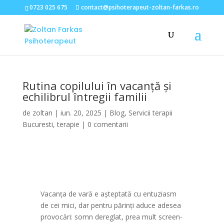
0723 025 675
contact@psihoterapeut-zoltan-farkas.ro
Rutina copilului în vacanță și
echilibrul întregii familii
de
zoltan
|
iun. 20, 2025
|
Blog
,
Servicii terapii
Bucuresti
,
terapie
|
0 comentarii
Vacanța de vară e așteptată cu entuziasm
de cei mici, dar pentru părinți aduce adesea
provocări: somn dereglat, prea mult screen-