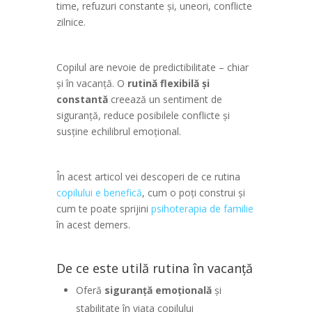
time, refuzuri constante și, uneori, conflicte
zilnice.
Copilul are nevoie de predictibilitate – chiar
și în vacanță. O
rutină flexibilă și
constantă
creează un sentiment de
siguranță, reduce posibilele conflicte și
susține echilibrul emoțional.
În acest articol vei descoperi de ce rutina
copilului e benefică
, cum o poți construi și
cum te poate sprijini
psihoterapia de familie
în acest demers.
De ce este utilă rutina în vacanță
Oferă
siguranță emoțională
și
stabilitate în viața copilului